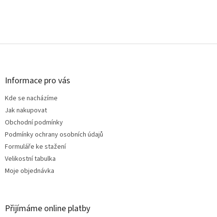
Z
á
p
a
Informace pro vás
t
Kde se nacházíme
í
Jak nakupovat
Obchodní podmínky
Podmínky ochrany osobních údajů
Formuláře ke stažení
Velikostní tabulka
Moje objednávka
Přijímáme online platby