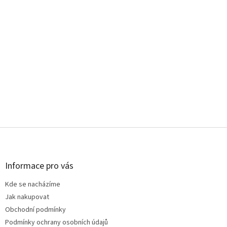
Z
á
p
a
Informace pro vás
t
Kde se nacházíme
í
Jak nakupovat
Obchodní podmínky
Podmínky ochrany osobních údajů