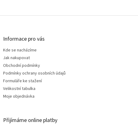
Z
á
p
a
Informace pro vás
t
Kde se nacházíme
í
Jak nakupovat
Obchodní podmínky
Podmínky ochrany osobních údajů
Formuláře ke stažení
Velikostní tabulka
Moje objednávka
Přijímáme online platby