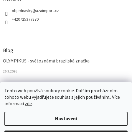
objednavky
@
azaimport.cz
+420725377370
Blog
OLYMPIKUS - světoznámá brazilská značka
26.3.2026
Tento web používá soubory cookie. Dalším procházením
tohoto webu vyjadřujete souhlas s jejich používáním.. Více
informací
zde
.
Nastavení
Vytvořil Shoptet