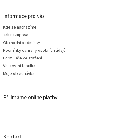
á
p
a
Informace pro vás
t
Kde se nacházíme
í
Jak nakupovat
Obchodní podmínky
Podmínky ochrany osobních údajů
Formuláře ke stažení
Velikostní tabulka
Moje objednávka
Přijímáme online platby
Kontakt