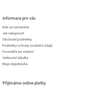
Z
á
p
a
Informace pro vás
t
Kde se nacházíme
í
Jak nakupovat
Obchodní podmínky
Podmínky ochrany osobních údajů
Formuláře ke stažení
Velikostní tabulka
Moje objednávka
Přijímáme online platby