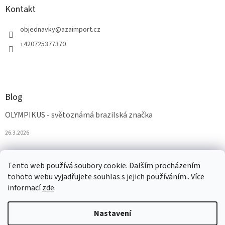
Kontakt
objednavky
@
azaimport.cz
+420725377370
Blog
OLYMPIKUS - světoznámá brazilská značka
26.3.2026
Tento web používá soubory cookie. Dalším procházením
tohoto webu vyjadřujete souhlas s jejich používáním.. Více
informací
zde
.
Nastavení
Vytvořil Shoptet