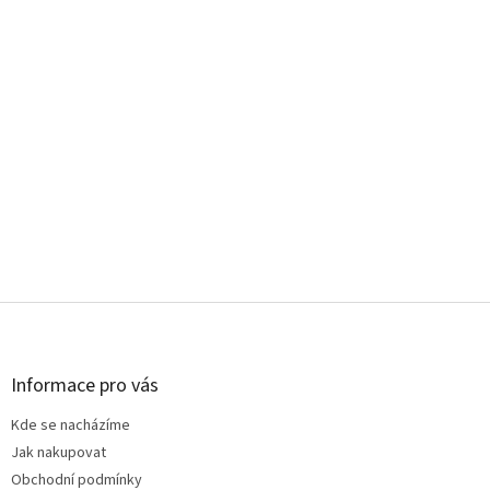
Z
á
p
a
Informace pro vás
t
Kde se nacházíme
í
Jak nakupovat
Obchodní podmínky