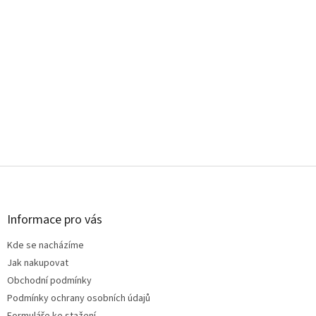
Z
á
p
a
Informace pro vás
t
Kde se nacházíme
í
Jak nakupovat
Obchodní podmínky
Podmínky ochrany osobních údajů