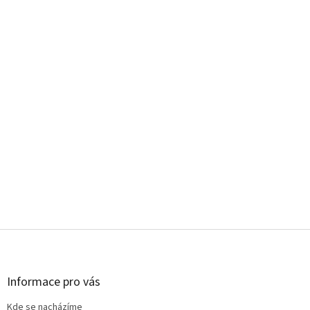
Z
á
p
a
Informace pro vás
t
Kde se nacházíme