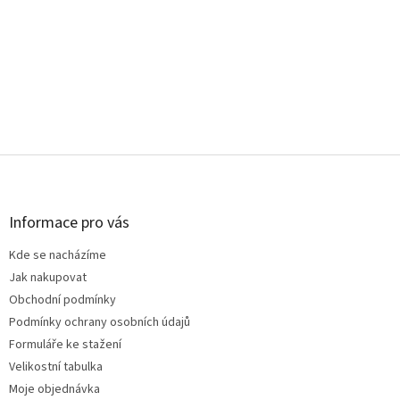
Z
á
p
a
Informace pro vás
t
Kde se nacházíme
í
Jak nakupovat
Obchodní podmínky
Podmínky ochrany osobních údajů
Formuláře ke stažení
Velikostní tabulka
Moje objednávka