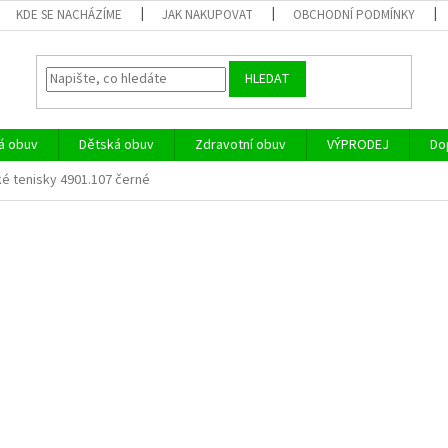
KDE SE NACHÁZÍME
JAK NAKUPOVAT
OBCHODNÍ PODMÍNKY
HLEDAT
á obuv
Dětská obuv
Zdravotní obuv
VÝPRODEJ
Do
ké tenisky 4901.107 černé