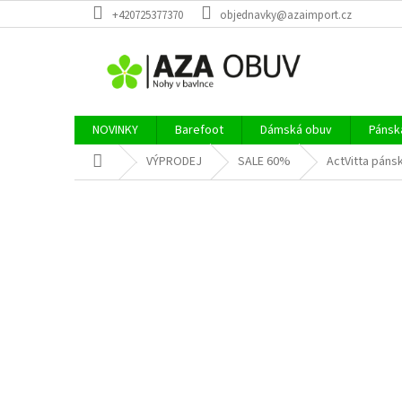
Přejít
+420725377370
objednavky@azaimport.cz
na
obsah
NOVINKY
Barefoot
Dámská obuv
Pánsk
Domů
VÝPRODEJ
SALE 60%
ActVitta páns