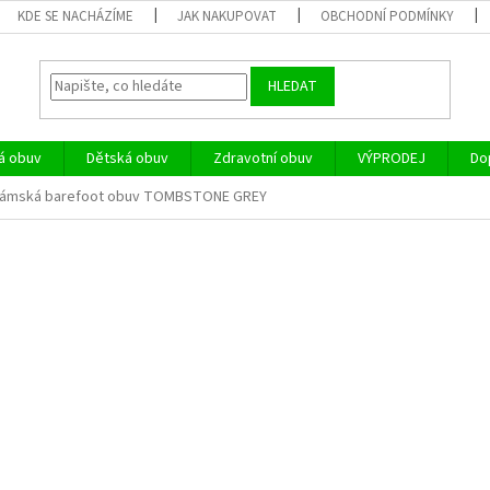
KDE SE NACHÁZÍME
JAK NAKUPOVAT
OBCHODNÍ PODMÍNKY
HLEDAT
á obuv
Dětská obuv
Zdravotní obuv
VÝPRODEJ
Do
dámská barefoot obuv TOMBSTONE GREY