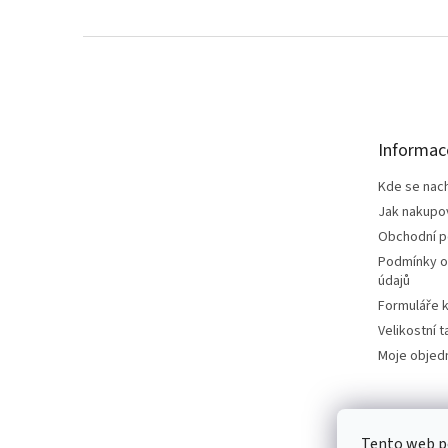
Z
á
p
a
t
Informac
í
Kde se nac
Jak nakupo
Obchodní 
Podmínky o
údajů
Formuláře k
Velikostní t
Moje objed
Tento web p