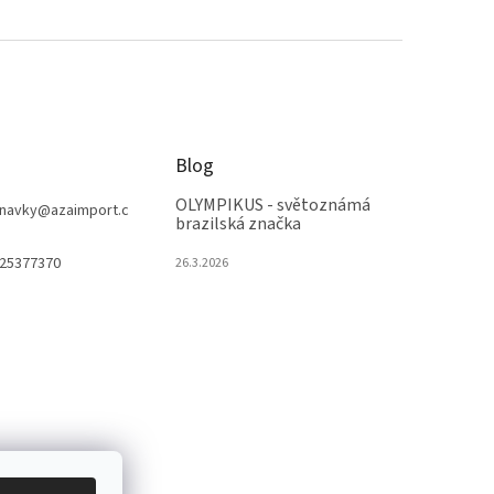
Blog
OLYMPIKUS - světoznámá
navky
@
azaimport.c
brazilská značka
25377370
26.3.2026