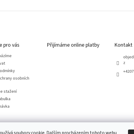
e pro vás
Přijímáme online platby
Kontakt
házíme
objed
z
vat
podmínky
+4207
chrany osobních
e stažení
abulka
návka
oužívá soubory cookie. Dalším procházením tohoto webu