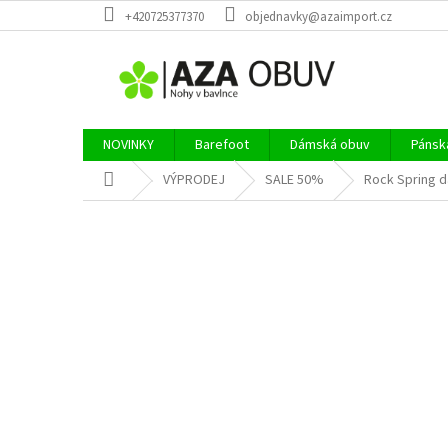
Přejít
+420725377370
objednavky@azaimport.cz
na
obsah
NOVINKY
Barefoot
Dámská obuv
Pánsk
Domů
VÝPRODEJ
SALE 50%
Rock Spring 