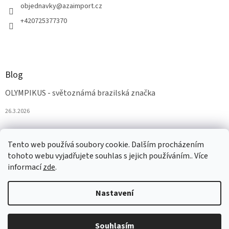
objednavky
@
azaimport.cz
+420725377370
Blog
OLYMPIKUS - světoznámá brazilská značka
26.3.2026
Tento web používá soubory cookie. Dalším procházením
tohoto webu vyjadřujete souhlas s jejich používáním.. Více
informací
zde
.
Nastavení
Vytvořil Shoptet
Souhlasím
Copyright 2026
AZAobuv
. Všechna práva vyhrazena.