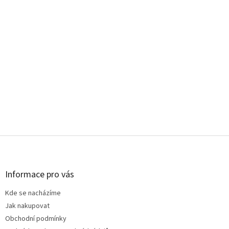
Z
á
p
a
Informace pro vás
t
Kde se nacházíme
í
Jak nakupovat
Obchodní podmínky