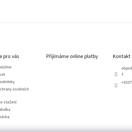
e pro vás
Přijímáme online platby
Kontakt
házíme
objed
z
vat
podmínky
+4207
chrany osobních
e stažení
abulka
návka