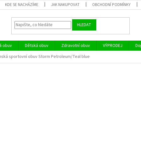
KDE SE NACHÁZÍME
JAK NAKUPOVAT
OBCHODNÍ PODMÍNKY
HLEDAT
á obuv
Dětská obuv
Zdravotní obuv
VÝPRODEJ
Do
nská sportovní obuv Storm Petroleum/Teal blue