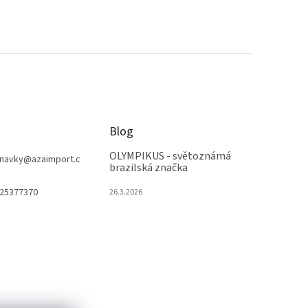
Blog
OLYMPIKUS - světoznámá
navky
@
azaimport.c
brazilská značka
25377370
26.3.2026