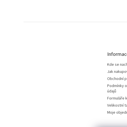
Z
á
p
a
t
Informac
í
Kde se nac
Jak nakupo
Obchodní 
Podmínky o
údajů
Formuláře k
Velikostní t
Moje objed