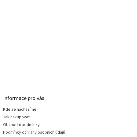
Z
á
p
a
Informace pro vás
t
Kde se nacházíme
í
Jak nakupovat
Obchodní podmínky
Podmínky ochrany osobních údajů