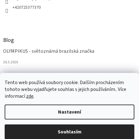
+420725377370
Blog
OLYMPIKUS - světoznámá brazilská značka
26.3.2026
Tento web používá soubory cookie. Dalším procházením
tohoto webu vyjadřujete souhlas s jejich používáním.. Více
informací
zde
.
Nastavení
Vytvořil Shoptet
Souhlasím
Copyright 2026
AZAobuv
. Všechna práva vyhrazena.