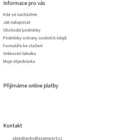
a
Informace pro vás
t
Kde se nacházíme
í
Jak nakupovat
Obchodní podmínky
Podmínky ochrany osobních údajů
Formuláře ke stažení
Velikostní tabulka
Moje objednávka
Přijímáme online platby
Kontakt
objednavky
@
azaimport.cz