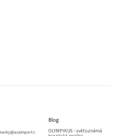
Blog
OLYMPIKUS - světoznámá
navky
@
azaimport.c
brazilská značka