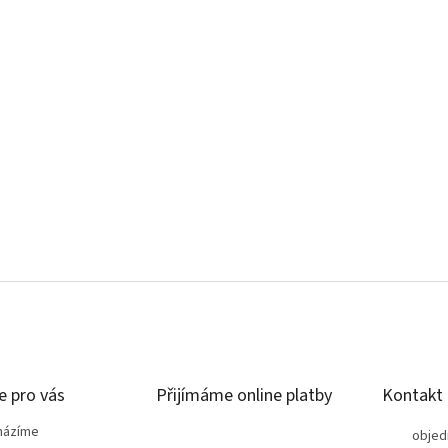
e pro vás
Přijímáme online platby
Kontakt
házíme
objed