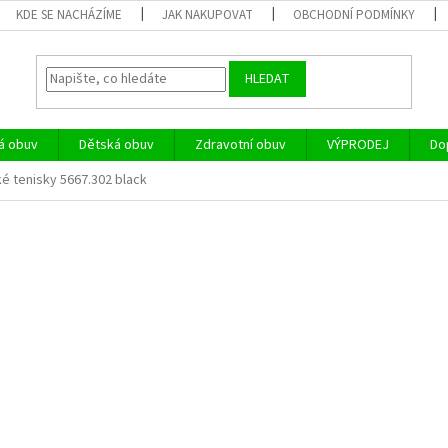
KDE SE NACHÁZÍME
JAK NAKUPOVAT
OBCHODNÍ PODMÍNKY
HLEDAT
á obuv
Dětská obuv
Zdravotní obuv
VÝPRODEJ
Do
 tenisky 5667.302 black