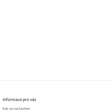
Z
á
p
a
Informace pro vás
t
Kde se nacházíme
í