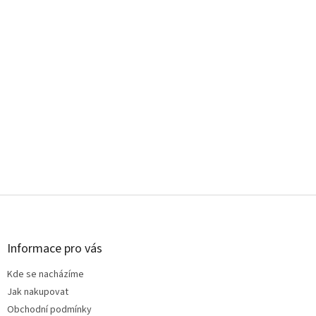
Z
á
p
a
Informace pro vás
t
Kde se nacházíme
í
Jak nakupovat
Obchodní podmínky