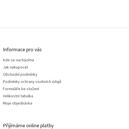
Z
á
p
a
Informace pro vás
t
Kde se nacházíme
í
Jak nakupovat
Obchodní podmínky
Podmínky ochrany osobních údajů
Formuláře ke stažení
Velikostní tabulka
Moje objednávka
Přijímáme online platby