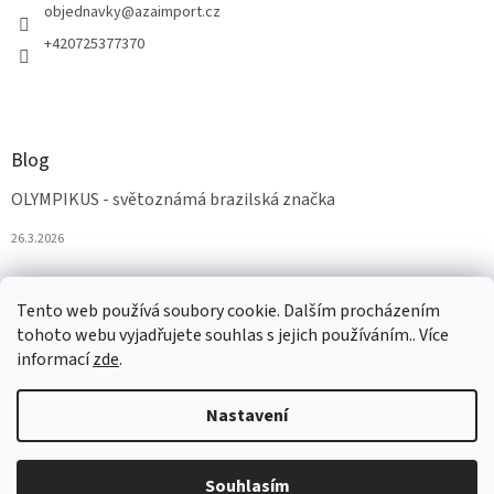
objednavky
@
azaimport.cz
+420725377370
Blog
OLYMPIKUS - světoznámá brazilská značka
26.3.2026
Tento web používá soubory cookie. Dalším procházením
tohoto webu vyjadřujete souhlas s jejich používáním.. Více
informací
zde
.
Nastavení
Vytvořil Shoptet
Souhlasím
Copyright 2026
AZAobuv
. Všechna práva vyhrazena.