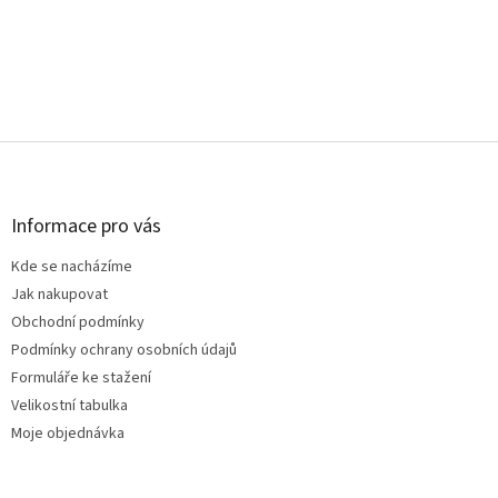
Z
á
p
a
Informace pro vás
t
Kde se nacházíme
í
Jak nakupovat
Obchodní podmínky
Podmínky ochrany osobních údajů
Formuláře ke stažení
Velikostní tabulka
Moje objednávka