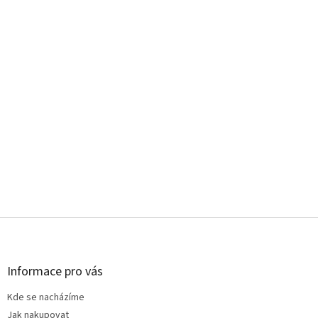
Z
á
p
a
Informace pro vás
t
Kde se nacházíme
í
Jak nakupovat