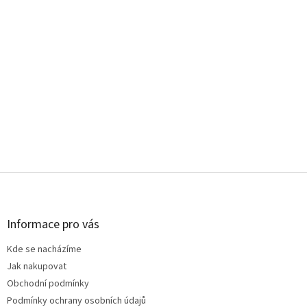
Z
á
p
a
Informace pro vás
t
Kde se nacházíme
í
Jak nakupovat
Obchodní podmínky
Podmínky ochrany osobních údajů