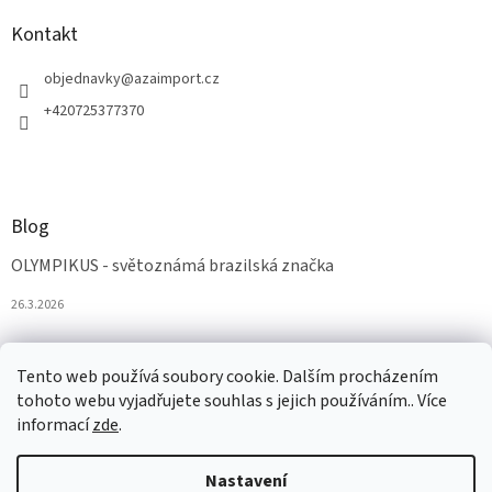
Kontakt
objednavky
@
azaimport.cz
+420725377370
Blog
OLYMPIKUS - světoznámá brazilská značka
26.3.2026
Tento web používá soubory cookie. Dalším procházením
tohoto webu vyjadřujete souhlas s jejich používáním.. Více
informací
zde
.
Nastavení
Vytvořil Shoptet