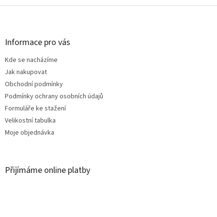
Z
á
p
a
Informace pro vás
t
Kde se nacházíme
í
Jak nakupovat
Obchodní podmínky
Podmínky ochrany osobních údajů
Formuláře ke stažení
Velikostní tabulka
Moje objednávka
Přijímáme online platby