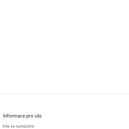
Z
á
p
a
Informace pro vás
t
Kde se nacházíme
í