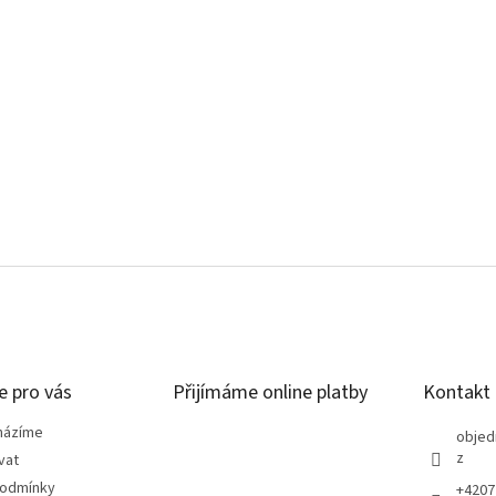
e pro vás
Přijímáme online platby
Kontakt
házíme
objed
z
vat
podmínky
+4207