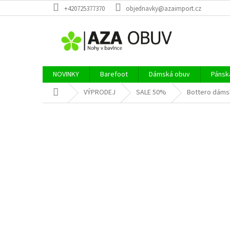
Přejít
+420725377370
objednavky@azaimport.cz
na
obsah
NOVINKY
Barefoot
Dámská obuv
Pánsk
Domů
VÝPRODEJ
SALE 50%
Bottero dáms