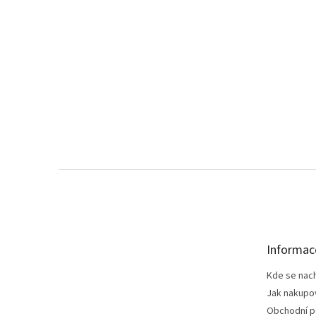
Z
á
p
a
t
Informac
í
Kde se nac
Jak nakupo
Obchodní 