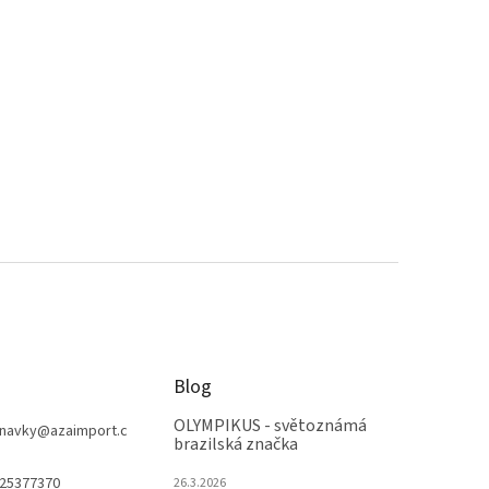
Blog
OLYMPIKUS - světoznámá
navky
@
azaimport.c
brazilská značka
25377370
26.3.2026