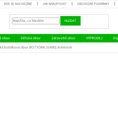
KDE SE NACHÁZÍME
JAK NAKUPOVAT
OBCHODNÍ PODMÍNKY
HLEDAT
á obuv
Dětská obuv
Zdravotní obuv
VÝPRODEJ
Do
ká kotníková obuv BOTYORK 334901 krémové