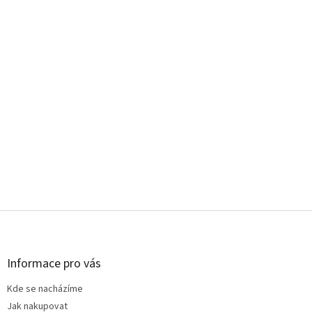
Z
á
p
a
Informace pro vás
t
Kde se nacházíme
í
Jak nakupovat