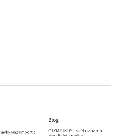
Blog
OLYMPIKUS - světoznámá
navky
@
azaimport.c
brazilská značka