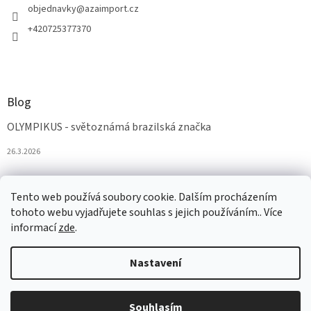
objednavky
@
azaimport.cz
+420725377370
Blog
OLYMPIKUS - světoznámá brazilská značka
26.3.2026
Tento web používá soubory cookie. Dalším procházením
tohoto webu vyjadřujete souhlas s jejich používáním.. Více
informací
zde
.
Nastavení
Vytvořil Shoptet
Souhlasím
Copyright 2026
AZAobuv
. Všechna práva vyhrazena.