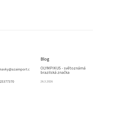
Blog
OLYMPIKUS - světoznámá
navky
@
azaimport.c
brazilská značka
25377370
26.3.2026