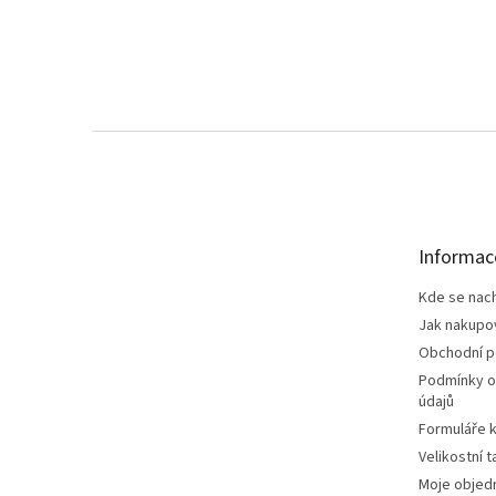
Z
á
p
a
t
Informac
í
Kde se nac
Jak nakupo
Obchodní 
Podmínky o
údajů
Formuláře k
Velikostní t
Moje objed