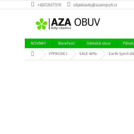
Přejít
+420725377370
objednavky@azaimport.cz
na
obsah
NOVINKY
Barefoot
Dámská obuv
Pánsk
Domů
VÝPRODEJ
SALE 40%
Earth Spirit 