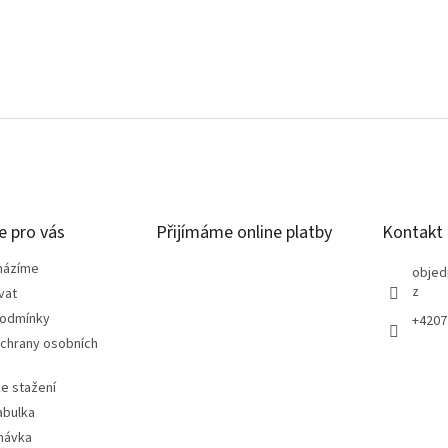
e pro vás
Přijímáme online platby
Kontakt
házíme
objed
z
vat
podmínky
+4207
chrany osobních
e stažení
abulka
návka