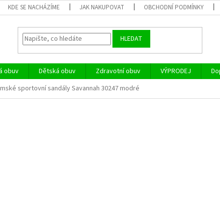
KDE SE NACHÁZÍME
JAK NAKUPOVAT
OBCHODNÍ PODMÍNKY
HLEDAT
á obuv
Dětská obuv
Zdravotní obuv
VÝPRODEJ
Do
dámské sportovní sandály Savannah 30247 modré