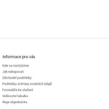
Z
á
p
a
Informace pro vás
t
Kde se nacházíme
í
Jak nakupovat
Obchodní podmínky
Podmínky ochrany osobních údajů
Formuláře ke stažení
Velikostní tabulka
Moje objednávka