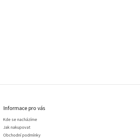
Z
á
p
a
Informace pro vás
t
Kde se nacházíme
í
Jak nakupovat
Obchodní podmínky