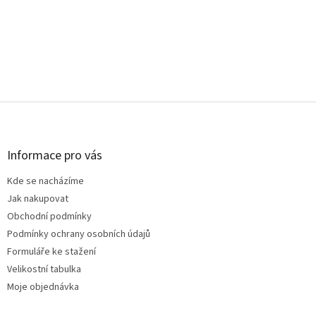
Z
á
p
a
Informace pro vás
t
Kde se nacházíme
í
Jak nakupovat
Obchodní podmínky
Podmínky ochrany osobních údajů
Formuláře ke stažení
Velikostní tabulka
Moje objednávka