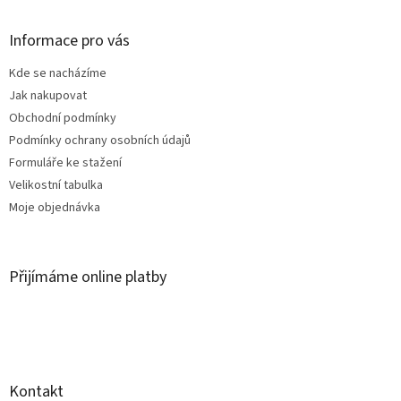
á
p
a
Informace pro vás
t
Kde se nacházíme
í
Jak nakupovat
Obchodní podmínky
Podmínky ochrany osobních údajů
Formuláře ke stažení
Velikostní tabulka
Moje objednávka
Přijímáme online platby
Kontakt