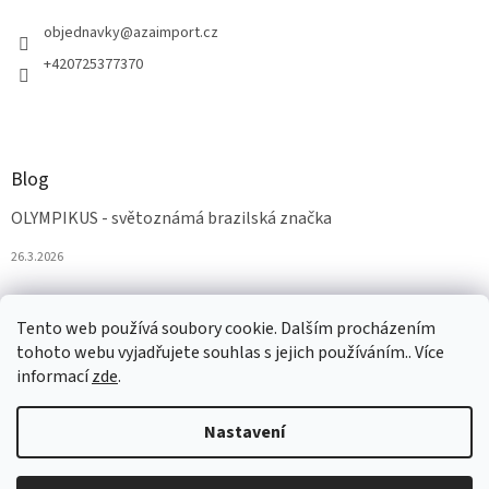
objednavky
@
azaimport.cz
+420725377370
Blog
OLYMPIKUS - světoznámá brazilská značka
26.3.2026
Tento web používá soubory cookie. Dalším procházením
tohoto webu vyjadřujete souhlas s jejich používáním.. Více
informací
zde
.
Nastavení
Vytvořil Shoptet