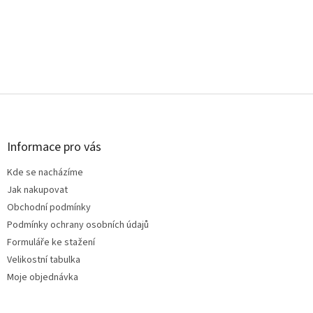
Z
á
p
a
Informace pro vás
t
Kde se nacházíme
í
Jak nakupovat
Obchodní podmínky
Podmínky ochrany osobních údajů
Formuláře ke stažení
Velikostní tabulka
Moje objednávka