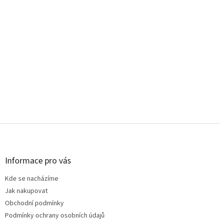
Z
á
p
a
Informace pro vás
t
Kde se nacházíme
í
Jak nakupovat
Obchodní podmínky
Podmínky ochrany osobních údajů