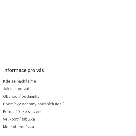
Z
á
p
a
Informace pro vás
t
Kde se nacházíme
í
Jak nakupovat
Obchodní podmínky
Podmínky ochrany osobních údajů
Formuláře ke stažení
Velikostní tabulka
Moje objednávka