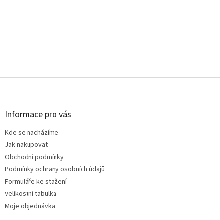
Z
á
p
a
Informace pro vás
t
Kde se nacházíme
í
Jak nakupovat
Obchodní podmínky
Podmínky ochrany osobních údajů
Formuláře ke stažení
Velikostní tabulka
Moje objednávka