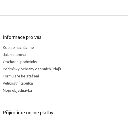
Z
á
p
a
Informace pro vás
t
Kde se nacházíme
í
Jak nakupovat
Obchodní podmínky
Podmínky ochrany osobních údajů
Formuláře ke stažení
Velikostní tabulka
Moje objednávka
Přijímáme online platby