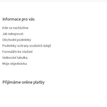
Z
á
p
a
Informace pro vás
t
Kde se nacházíme
í
Jak nakupovat
Obchodní podmínky
Podmínky ochrany osobních údajů
Formuláře ke stažení
Velikostní tabulka
Moje objednávka
Přijímáme online platby