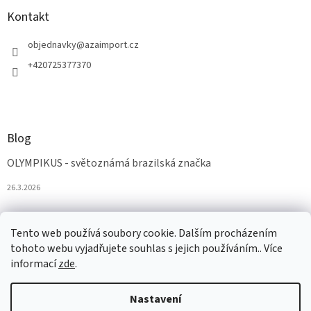
Kontakt
objednavky
@
azaimport.cz
+420725377370
Blog
OLYMPIKUS - světoznámá brazilská značka
26.3.2026
Tento web používá soubory cookie. Dalším procházením
tohoto webu vyjadřujete souhlas s jejich používáním.. Více
informací
zde
.
Nastavení
Vytvořil Shoptet