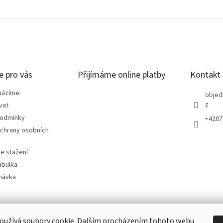
e pro vás
Přijímáme online platby
Kontakt
házíme
objed
z
vat
podmínky
+4207
chrany osobních
e stažení
abulka
návka
oužívá soubory cookie. Dalším procházením tohoto webu