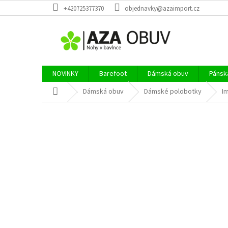
Přejít
+420725377370
objednavky@azaimport.cz
na
obsah
NOVINKY
Barefoot
Dámská obuv
Pánsk
Domů
Dámská obuv
Dámské polobotky
I