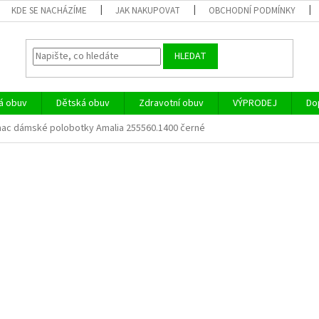
KDE SE NACHÁZÍME
JAK NAKUPOVAT
OBCHODNÍ PODMÍNKY
HLEDAT
á obuv
Dětská obuv
Zdravotní obuv
VÝPRODEJ
Do
mac dámské polobotky Amalia 255560.1400 černé