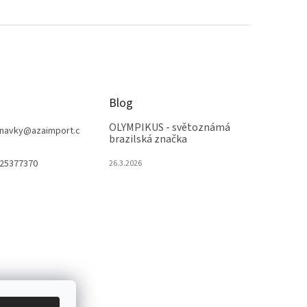
Blog
OLYMPIKUS - světoznámá
navky
@
azaimport.c
brazilská značka
25377370
26.3.2026