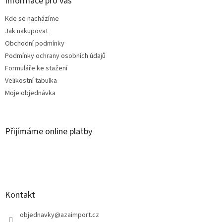
a
Informace pro vás
t
Kde se nacházíme
í
Jak nakupovat
Obchodní podmínky
Podmínky ochrany osobních údajů
Formuláře ke stažení
Velikostní tabulka
Moje objednávka
Přijímáme online platby
Kontakt
objednavky
@
azaimport.cz