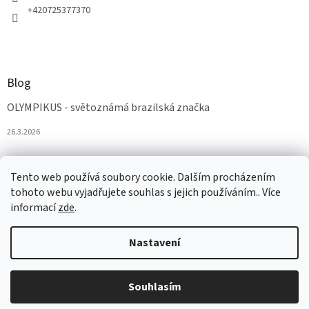
+420725377370
Blog
OLYMPIKUS - světoznámá brazilská značka
26.3.2026
Tento web používá soubory cookie. Dalším procházením
tohoto webu vyjadřujete souhlas s jejich používáním.. Více
informací
zde
.
Nastavení
Vytvořil Shoptet
Souhlasím
Copyright 2026
AZAobuv
. Všechna práva vyhrazena.