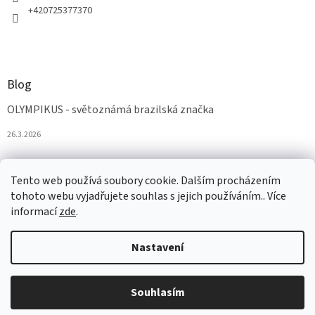
+420725377370
Blog
OLYMPIKUS - světoznámá brazilská značka
26.3.2026
Tento web používá soubory cookie. Dalším procházením
tohoto webu vyjadřujete souhlas s jejich používáním.. Více
informací
zde
.
Nastavení
Vytvořil Shoptet
Souhlasím
Copyright 2026
AZAobuv
. Všechna práva vyhrazena.