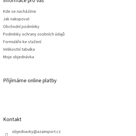
a
Informace pro vás
t
Kde se nacházíme
í
Jak nakupovat
Obchodní podmínky
Podmínky ochrany osobních údajů
Formuláře ke stažení
Velikostní tabulka
Moje objednávka
Přijímáme online platby
Kontakt
objednavky
@
azaimport.cz