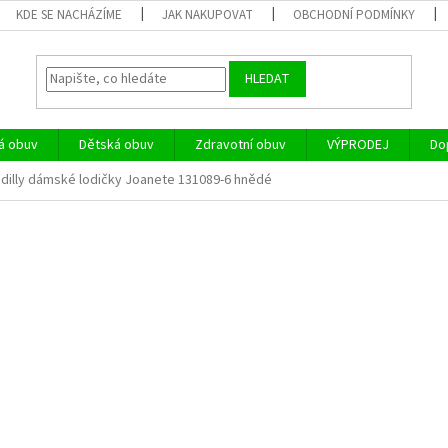
KDE SE NACHÁZÍME
JAK NAKUPOVAT
OBCHODNÍ PODMÍNKY
HLEDAT
á obuv
Dětská obuv
Zdravotní obuv
VÝPRODEJ
Do
adilly dámské lodičky Joanete 131089-6 hnědé