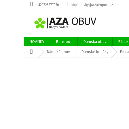
Přejít
+420725377370
objednavky@azaimport.cz
na
obsah
NOVINKY
Barefoot
Dámská obuv
Pánsk
Domů
Dámská obuv
Dámské lodičky
Picc