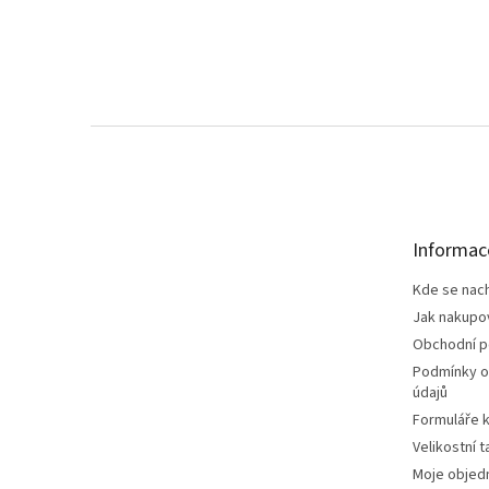
Z
á
p
a
t
Informac
í
Kde se nac
Jak nakupo
Obchodní 
Podmínky o
údajů
Formuláře k
Velikostní t
Moje objed