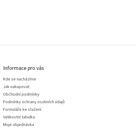
Z
á
p
a
Informace pro vás
t
Kde se nacházíme
í
Jak nakupovat
Obchodní podmínky
Podmínky ochrany osobních údajů
Formuláře ke stažení
Velikostní tabulka
Moje objednávka