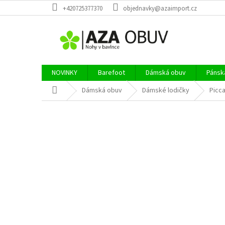
Přejít
+420725377370
objednavky@azaimport.cz
na
obsah
NOVINKY
Barefoot
Dámská obuv
Pánsk
Domů
Dámská obuv
Dámské lodičky
Picc