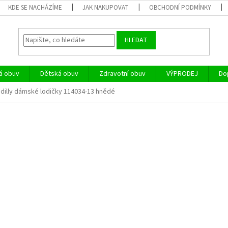
KDE SE NACHÁZÍME
JAK NAKUPOVAT
OBCHODNÍ PODMÍNKY
HLEDAT
á obuv
Dětská obuv
Zdravotní obuv
VÝPRODEJ
Do
adilly dámské lodičky 114034-13 hnědé