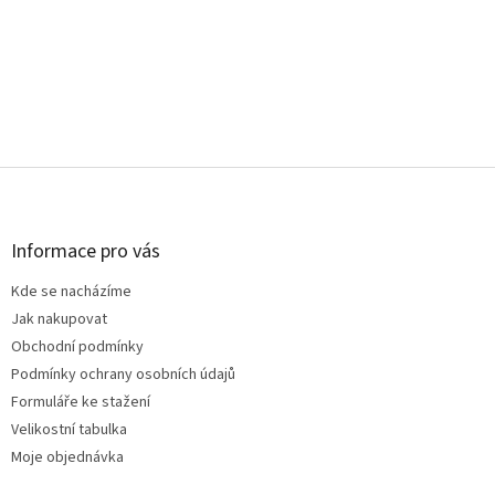
Z
á
p
a
Informace pro vás
t
Kde se nacházíme
í
Jak nakupovat
Obchodní podmínky
Podmínky ochrany osobních údajů
Formuláře ke stažení
Velikostní tabulka
Moje objednávka