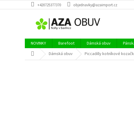
Přejít
+420725377370
objednavky@azaimport.cz
na
obsah
NOVINKY
Barefoot
Dámská obuv
Pánsk
Domů
Dámská obuv
Piccadilly kotníkové kozač