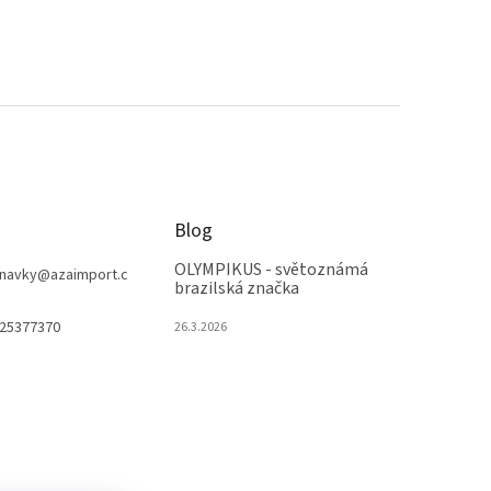
Blog
OLYMPIKUS - světoznámá
navky
@
azaimport.c
brazilská značka
25377370
26.3.2026