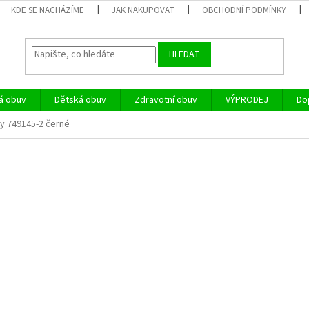
KDE SE NACHÁZÍME
JAK NAKUPOVAT
OBCHODNÍ PODMÍNKY
HLEDAT
á obuv
Dětská obuv
Zdravotní obuv
VÝPRODEJ
Do
ky 749145-2 černé