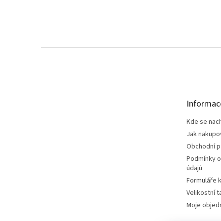
Z
á
p
a
t
Informac
í
Kde se nac
Jak nakupo
Obchodní 
Podmínky o
údajů
Formuláře k
Velikostní t
Moje objed