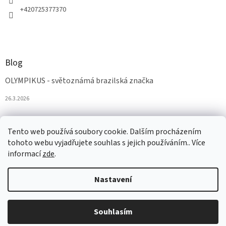
+420725377370
Blog
OLYMPIKUS - světoznámá brazilská značka
26.3.2026
Tento web používá soubory cookie. Dalším procházením
tohoto webu vyjadřujete souhlas s jejich používáním.. Více
informací
zde
.
Nastavení
Vytvořil Shoptet
Souhlasím
Copyright 2026
AZAobuv
. Všechna práva vyhrazena.